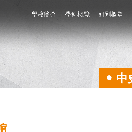
學校簡介
學科概覽
組別概覽
中
館