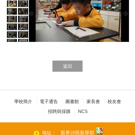
返回
學校簡介
電子通告
圖書館
家長會
校友會
招聘與採購
NCS
地址：
新界沙田新翠邨