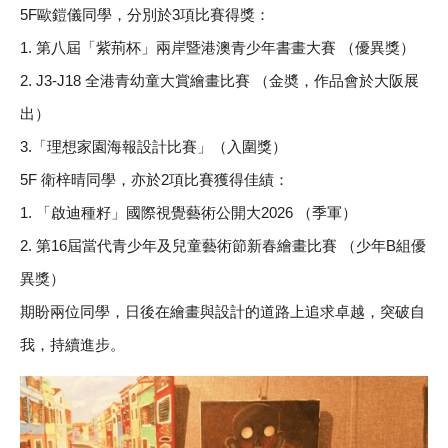
5F歐鎧儀同學，分別於3項比賽得獎：
1. 第八屆「紫荊杯」兩岸暨港澳青少年書畫大賽 （優異獎）
2. J3-J18 全港青幼童大賞繪畫比賽 （金奬，
作品會於大阪展
出）
3.
「理想家園海報設計比賽」（
入圍獎）
5F 衛梓晴同學，亦於2項比賽獲得佳績：
1. 「啟迪種籽」國際視覺藝術公開大2026 （季軍）
2. 第16屆當代青少年及兒童藝術節新春繪畫比賽 （少年B組優
異獎）
期盼兩位同學，日後在繪畫與設計的道路上追求卓越，突破自
我，
持續進步。