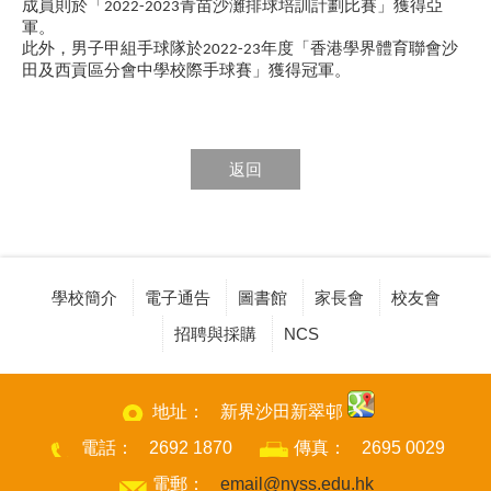
成員則於「
青苗沙灘排球培訓計劃比賽」獲得亞
2022-2023
軍。
此外，男子甲組手球隊於
年度「香港學界體育聯會沙
2022-23
田及西貢區分會中學校際手球賽」獲得冠軍。
返回
學校簡介
電子通告
圖書館
家長會
校友會
招聘與採購
NCS
地址：
新界沙田新翠邨
電話：
2692 1870
傳真：
2695 0029
電郵：
email@nyss.edu.hk