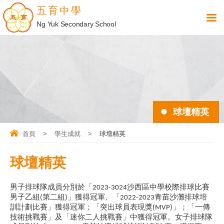
五育中學
Ng Yuk Secondary School
球壇精英
首頁
>
學生成就
>
球壇精英
球壇精英
男子排球隊成員分別於「
沙西區中學校際排球比賽
2023-3024
男子乙組
第二組
」獲得冠軍、「
青苗沙灘排球培
(
)
2022-2023
訓計劃比賽」獲得冠軍；「突出球員表現獎
」；「一傳
(MVP)
技術挑戰賽」及「迷你二人挑戰賽」中獲得冠軍。女子排球隊