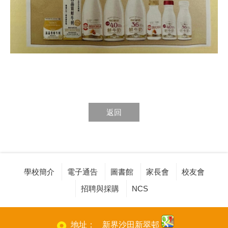
返回
學校簡介
電子通告
圖書館
家長會
校友會
招聘與採購
NCS
地址：
新界沙田新翠邨