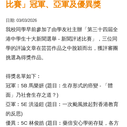
比賽」冠軍、亞軍及優異獎
日期:
03/03/2026
我校同學早前參加了由學友社主辦「
第三十四屆全
港中學生十大新聞選舉 - 新聞評述比賽」，三位同
學的評論文章在芸芸作品之中脫穎而出，
獲評審團
挑選為得獎作品。
得獎名單如下︰
冠軍︰5B 馬樂妍 (題目︰生存形式的癌變 - 「體
面」乃社會生存之道？)
亞軍︰5E 洪溢鎧 (題目︰一次颱風掀起對香港教育
的反思)
優異︰5C 林俊皓 (題目︰藥倍安心學術存疑，各方