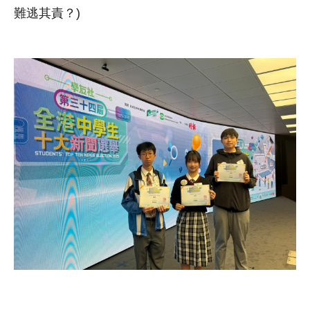
難逃其責？)