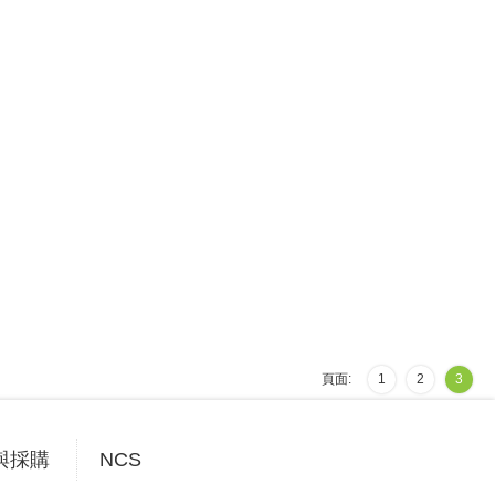
頁面:
1
2
3
與採購
NCS